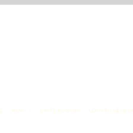
E
MENU
CARTE BOISSON
LEOPARD SESSIO
ur Commencer
Les Entrées