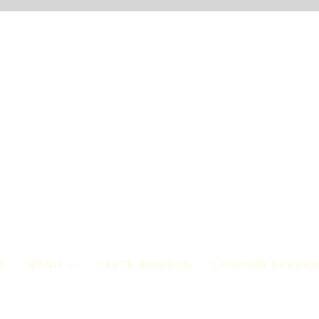
E
MENU
CARTE BOISSON
LEOPARD SESSIO
ur Commencer
Les Entrées