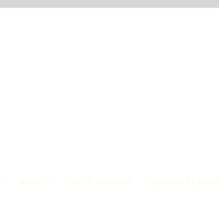
E
MENU
CARTE BOISSON
LEOPARD SESSIO
ur Commencer
Les Entrées