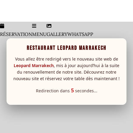
Menu
Carte Boisson
RÉSERVATION
MENU
GALLERY
WHATSAPP
leopard Sessions
RESTAURANT LEOPARD MARRAKECH
Special event
New
Vous allez être redirigé vers le nouveau site web de
Leopard Marrakech
, mis à jour aujourd’hui à la suite
RESERVATION
du renouvellement de notre site. Découvrez notre
nouveau site et réservez votre table dès maintenant !
5
Redirection dans
secondes...