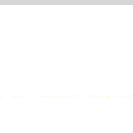
E
MENU
CARTE BOISSON
LEOPARD SESSIO
ur Commencer
Les Entrées
mmencer
Entrées