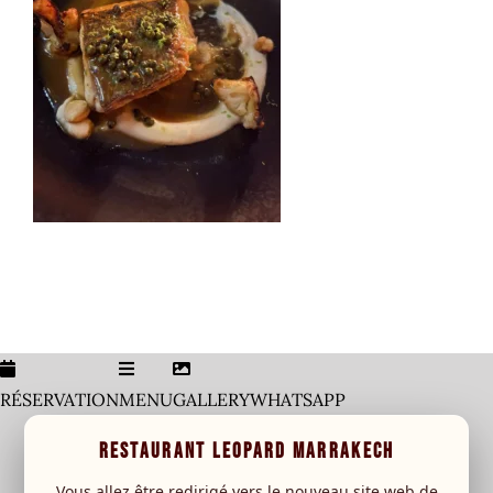
Home
Galerie
Menu
Carte Boisson
leopard Sessions
Special event
New
RESERVATION
RÉSERVATION
MENU
GALLERY
WHATSAPP
RESTAURANT LEOPARD MARRAKECH
Vous allez être redirigé vers le nouveau site web de