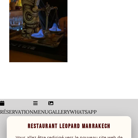
Home
Galerie
Menu
Carte Boisson
leopard Sessions
Special event
New
RESERVATION
RÉSERVATION
MENU
GALLERY
WHATSAPP
RESTAURANT LEOPARD MARRAKECH
Vous allez être redirigé vers le nouveau site web de