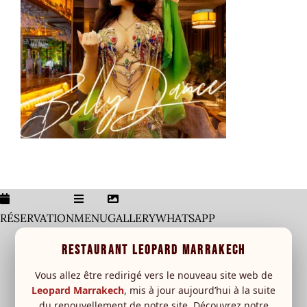
Home
Galerie
Menu
Carte Boisson
leopard Sessions
Special event
New
RÉSERVATION
MENU
GALLERY
WHATSAPP
RESERVATION
RESTAURANT LEOPARD MARRAKECH
Vous allez être redirigé vers le nouveau site web de
Leopard Marrakech
, mis à jour aujourd’hui à la suite
du renouvellement de notre site. Découvrez notre