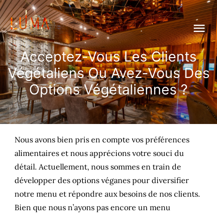
Passer
au
Tog
contenu
Nav
Acceptez-Vous Les Clients
Home
Végétaliens Ou Avez-Vous Des
Options Végétaliennes ?
Galerie
Menu
Nous avons bien pris en compte vos préférences
Carte Boisson
alimentaires et nous apprécions votre souci du
détail. Actuellement, nous sommes en train de
leopard Sessions
développer des options véganes pour diversifier
notre menu et répondre aux besoins de nos clients.
Special event
New
Bien que nous n’ayons pas encore un menu