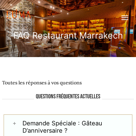
Passer
au
Tog
contenu
Nav
FAQ Restaurant Marrakech
Home
Galerie
FORUM AUX QUESTIONS
Menu
Toutes les réponses à vos questions
Carte Boisson
Questions fréquentes actuelles
leopard Sessions
Demande Spéciale : Gâteau
Special event
New
D’anniversaire ?