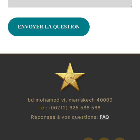
ENVOYER LA QUESTION
bd mohamed vi, marrakech 40000
tel:
(00212) 625 566 566
Réponses à vos questions:
FAQ