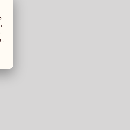
e
te
e
 !