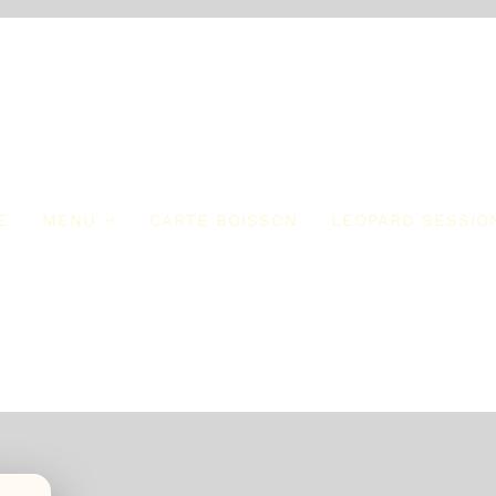
E
MENU
CARTE BOISSON
LEOPARD SESSIO
ur Commencer
Les Entrées
mmencer
Entrées
IEW MENU
VIEW MENU