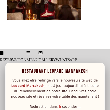
Galerie
Menu
Carte Boisson
leopard Sessions
Special event
RÉSERVATION
MENU
GALLERY
WHATSAPP
New
RESTAURANT LEOPARD MARRAKECH
RESERVATION
Vous allez être redirigé vers le nouveau site web de
Leopard Marrakech
, mis à jour aujourd’hui à la suite
du renouvellement de notre site. Découvrez notre
nouveau site et réservez votre table dès maintenant !
6
Redirection dans
secondes...